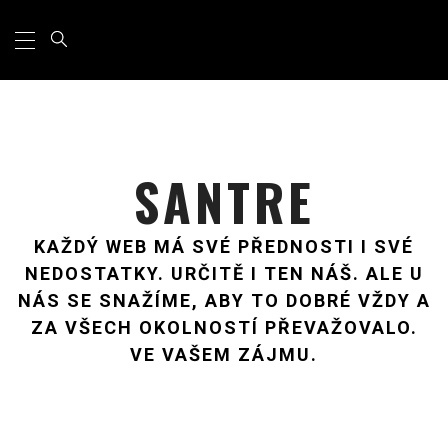
Primary
Skip
Menu
to
content
SANTRE
KAŽDÝ WEB MÁ SVÉ PŘEDNOSTI I SVÉ
NEDOSTATKY. URČITĚ I TEN NÁŠ. ALE U
NÁS SE SNAŽÍME, ABY TO DOBRÉ VŽDY A
ZA VŠECH OKOLNOSTÍ PŘEVAŽOVALO.
VE VAŠEM ZÁJMU.