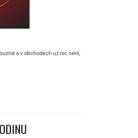
říbuzné a v obchodech už nic není,
RODINU