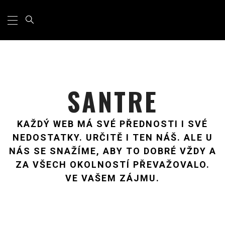
Primary
Skip
Menu
to
content
SANTRE
KAŽDÝ WEB MÁ SVÉ PŘEDNOSTI I SVÉ
NEDOSTATKY. URČITĚ I TEN NÁŠ. ALE U
NÁS SE SNAŽÍME, ABY TO DOBRÉ VŽDY A
ZA VŠECH OKOLNOSTÍ PŘEVAŽOVALO.
VE VAŠEM ZÁJMU.