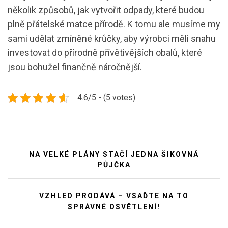
několik způsobů, jak vytvořit odpady, které budou
plně přátelské matce přírodě. K tomu ale musíme my
sami udělat zmíněné krůčky, aby výrobci měli snahu
investovat do přírodně přívětivějších obalů, které
jsou bohužel finančně náročnější.
4.6/5 - (5 votes)
Navigace
NA VELKÉ PLÁNY STAČÍ JEDNA ŠIKOVNÁ
pro
PŮJČKA
příspěvek
VZHLED PRODÁVÁ – VSAĎTE NA TO
SPRÁVNÉ OSVĚTLENÍ!