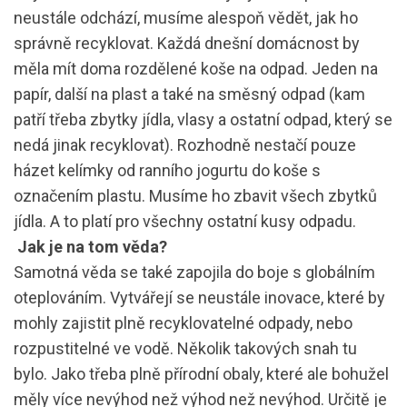
neustále odchází, musíme alespoň vědět, jak ho
správně recyklovat. Každá dnešní domácnost by
měla mít doma rozdělené koše na odpad. Jeden na
papír, další na plast a také na směsný odpad (kam
patří třeba zbytky jídla, vlasy a ostatní odpad, který se
nedá jinak recyklovat). Rozhodně nestačí pouze
házet kelímky od ranního jogurtu do koše s
označením plastu. Musíme ho zbavit všech zbytků
jídla. A to platí pro všechny ostatní kusy odpadu.
Jak je na tom věda?
Samotná věda se také zapojila do boje s globálním
oteplováním. Vytvářejí se neustále inovace, které by
mohly zajistit plně recyklovatelné odpady, nebo
rozpustitelné ve vodě. Několik takových snah tu
bylo. Jako třeba plně přírodní obaly, které ale bohužel
měly více nevýhod než výhod než nevýhod. Určitě je