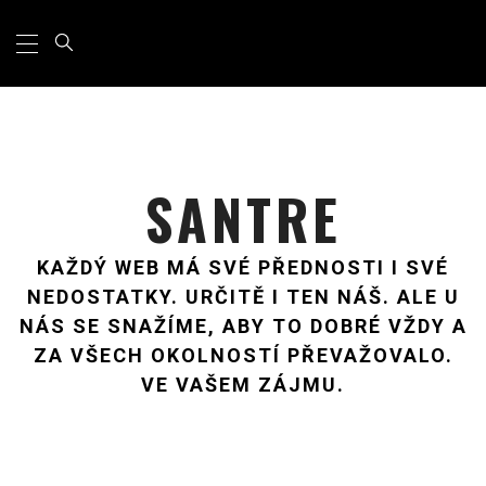
Primary
Skip
Menu
to
content
SANTRE
KAŽDÝ WEB MÁ SVÉ PŘEDNOSTI I SVÉ
NEDOSTATKY. URČITĚ I TEN NÁŠ. ALE U
NÁS SE SNAŽÍME, ABY TO DOBRÉ VŽDY A
ZA VŠECH OKOLNOSTÍ PŘEVAŽOVALO.
VE VAŠEM ZÁJMU.