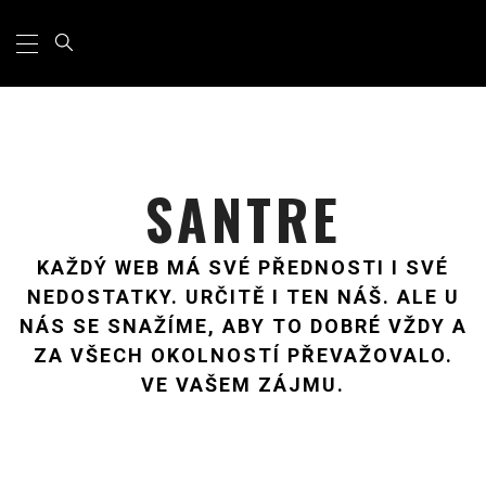
Primary
Skip
Menu
to
content
SANTRE
KAŽDÝ WEB MÁ SVÉ PŘEDNOSTI I SVÉ
NEDOSTATKY. URČITĚ I TEN NÁŠ. ALE U
NÁS SE SNAŽÍME, ABY TO DOBRÉ VŽDY A
ZA VŠECH OKOLNOSTÍ PŘEVAŽOVALO.
VE VAŠEM ZÁJMU.