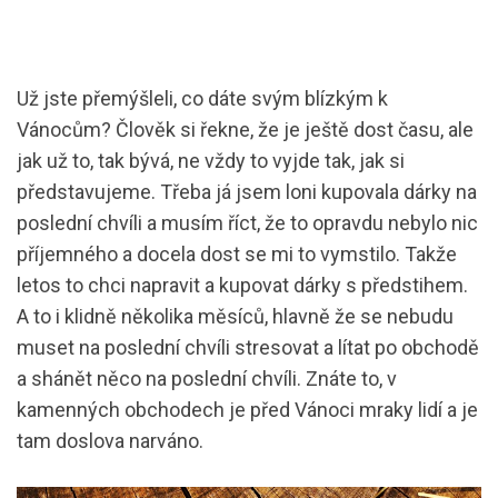
Už jste přemýšleli, co dáte svým blízkým k
Vánocům? Člověk si řekne, že je ještě dost času, ale
jak už to, tak bývá, ne vždy to vyjde tak, jak si
představujeme. Třeba já jsem loni kupovala dárky na
poslední chvíli a musím říct, že to opravdu nebylo nic
příjemného a docela dost se mi to vymstilo. Takže
letos to chci napravit a kupovat dárky s předstihem.
A to i klidně několika měsíců, hlavně že se nebudu
muset na poslední chvíli stresovat a lítat po obchodě
a shánět něco na poslední chvíli. Znáte to, v
kamenných obchodech je před Vánoci mraky lidí a je
tam doslova narváno.