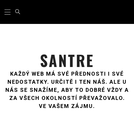
Primary
Skip
Menu
to
content
SANTRE
KAŽDÝ WEB MÁ SVÉ PŘEDNOSTI I SVÉ
NEDOSTATKY. URČITĚ I TEN NÁŠ. ALE U
NÁS SE SNAŽÍME, ABY TO DOBRÉ VŽDY A
ZA VŠECH OKOLNOSTÍ PŘEVAŽOVALO.
VE VAŠEM ZÁJMU.