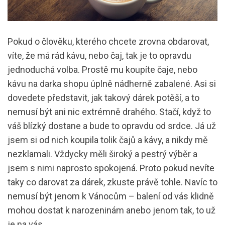
Pokud o člověku, kterého chcete zrovna obdarovat,
víte, že má rád kávu, nebo čaj, tak je to opravdu
jednoduchá volba. Prostě mu koupíte čaje, nebo
kávu na darka shopu úplně nádherně zabalené. Asi si
dovedete představit, jak takový dárek potěší, a to
nemusí být ani nic extrémně drahého. Stačí, když to
váš blízký dostane a bude to opravdu od srdce. Já už
jsem si od nich koupila tolik čajů a kávy, a nikdy mě
nezklamali. Vždycky měli široký a pestrý výběr a
jsem s nimi naprosto spokojená. Proto pokud nevíte
taky co darovat za dárek, zkuste právě tohle. Navíc to
nemusí být jenom k Vánocům – balení od vás klidně
mohou dostat k narozeninám anebo jenom tak, to už
je na vás.