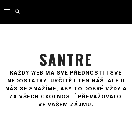
Primary
Skip
Menu
to
content
SANTRE
KAŽDÝ WEB MÁ SVÉ PŘEDNOSTI I SVÉ
NEDOSTATKY. URČITĚ I TEN NÁŠ. ALE U
NÁS SE SNAŽÍME, ABY TO DOBRÉ VŽDY A
ZA VŠECH OKOLNOSTÍ PŘEVAŽOVALO.
VE VAŠEM ZÁJMU.