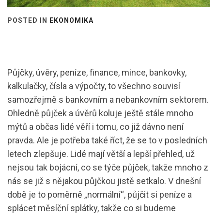
POSTED IN
EKONOMIKA
Půjčky, úvěry, peníze, finance, mince, bankovky,
kalkulačky, čísla a výpočty, to všechno souvisí
samozřejmě s bankovním a nebankovním sektorem.
Ohledně půjček a úvěrů koluje ještě stále mnoho
mýtů a občas lidé věří i tomu, co již dávno není
pravda. Ale je potřeba také říct, že se to v posledních
letech zlepšuje. Lidé mají větší a lepší přehled, už
nejsou tak bojácní, co se týče půjček, takže mnoho z
nás se již s nějakou půjčkou jistě setkalo. V dnešní
době je to poměrně „normální“, půjčit si peníze a
splácet měsíční splátky, takže co si budeme