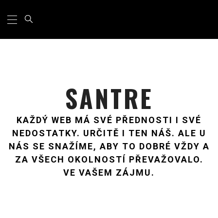
Primary
Skip
Menu
to
content
SANTRE
KAŽDÝ WEB MÁ SVÉ PŘEDNOSTI I SVÉ
NEDOSTATKY. URČITĚ I TEN NÁŠ. ALE U
NÁS SE SNAŽÍME, ABY TO DOBRÉ VŽDY A
ZA VŠECH OKOLNOSTÍ PŘEVAŽOVALO.
VE VAŠEM ZÁJMU.