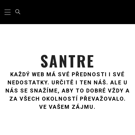
Primary
Skip
Menu
to
content
SANTRE
KAŽDÝ WEB MÁ SVÉ PŘEDNOSTI I SVÉ
NEDOSTATKY. URČITĚ I TEN NÁŠ. ALE U
NÁS SE SNAŽÍME, ABY TO DOBRÉ VŽDY A
ZA VŠECH OKOLNOSTÍ PŘEVAŽOVALO.
VE VAŠEM ZÁJMU.