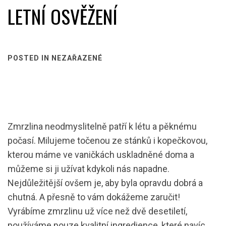
LETNÍ OSVĚŽENÍ
POSTED IN NEZAŘAZENÉ
Zmrzlina neodmyslitelně patří k létu a pěknému
počasí. Milujeme točenou ze stánků i kopečkovou,
kterou máme ve vaničkách uskladněné doma a
můžeme si ji užívat kdykoli nás napadne.
Nejdůležitější ovšem je, aby byla opravdu dobrá a
chutná. A přesně to vám dokážeme zaručit!
Vyrábíme
zmrzlinu
už více než dvě desetiletí,
používáme pouze kvalitní ingredience, které navíc