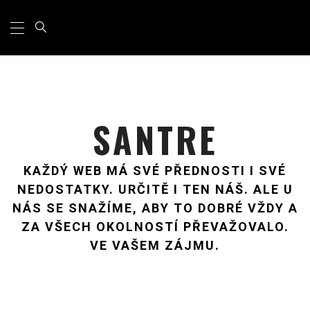
Primary
Skip
Menu
to
content
SANTRE
KAŽDÝ WEB MÁ SVÉ PŘEDNOSTI I SVÉ
NEDOSTATKY. URČITĚ I TEN NÁŠ. ALE U
NÁS SE SNAŽÍME, ABY TO DOBRÉ VŽDY A
ZA VŠECH OKOLNOSTÍ PŘEVAŽOVALO.
VE VAŠEM ZÁJMU.