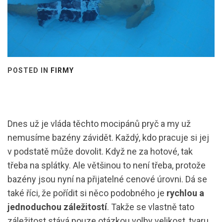
POSTED IN
FIRMY
Dnes už je vláda těchto mocipánů pryč a my už
nemusíme bazény závidět. Každý, kdo pracuje si jej
v podstatě může dovolit. Když ne za hotové, tak
třeba na splátky. Ale většinou to není třeba, protože
bazény jsou nyní na přijatelné cenové úrovni. Dá se
také říci, že pořídit si něco podobného je
rychlou a
jednoduchou záležitostí
. Takže se vlastně tato
záležitost stává pouze otázkou volby velikost, tvaru