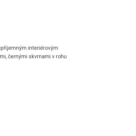
nepříjemným interiérovým
ými, černými skvrnami v rohu