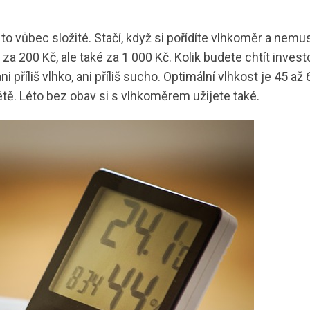
 to vůbec složité. Stačí, když si pořídíte vlhkoměr a nemus
 za 200 Kč, ale také za 1 000 Kč. Kolik budete chtít inves
ni příliš vlhko, ani příliš sucho. Optimální vlhkost je 45 až
étě.
Léto bez obav
si s vlhkoměrem užijete také.