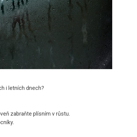
ch i letních dnech?
oveň zabraňte plísním v růstu.
cníky.