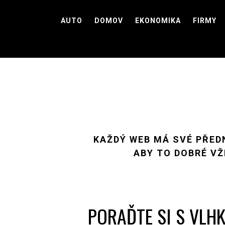
Skip
to
AUTO
DOMOV
EKONOMIKA
FIRMY
content
KAŽDÝ WEB MÁ SVÉ PŘEDN
ABY TO DOBRÉ VŽ
PORAĎTE SI S VLH