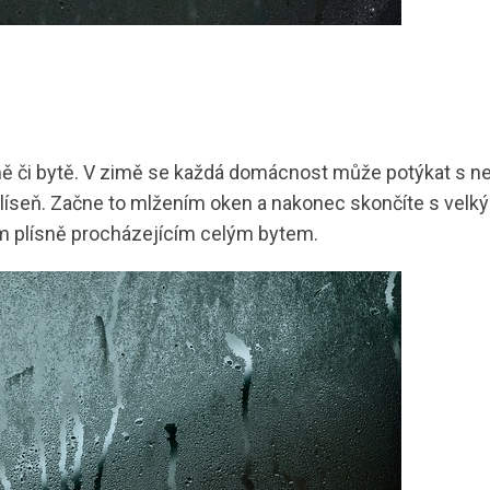
domě či bytě. V zimě se každá domácnost může potýkat s 
plíseň. Začne to mlžením oken a nakonec skončíte s velk
m plísně procházejícím celým bytem.