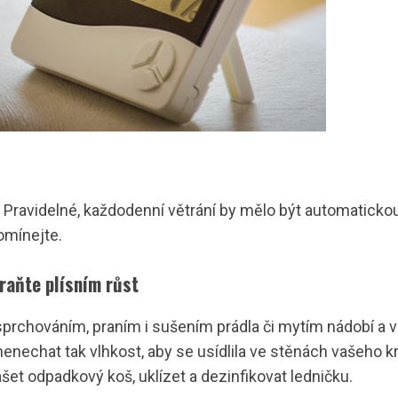
i. Pravidelné, každodenní větrání by mělo být automatic
omínejte.
braňte plísním růst
prchováním, praním i sušením prádla či mytím nádobí a 
a nenechat tak vlhkost, aby se usídlila ve stěnách vašeho
šet odpadkový koš, uklízet a dezinfikovat ledničku.