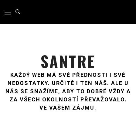
Primary
Skip
Menu
to
content
SANTRE
KAŽDÝ WEB MÁ SVÉ PŘEDNOSTI I SVÉ
NEDOSTATKY. URČITĚ I TEN NÁŠ. ALE U
NÁS SE SNAŽÍME, ABY TO DOBRÉ VŽDY A
ZA VŠECH OKOLNOSTÍ PŘEVAŽOVALO.
VE VAŠEM ZÁJMU.