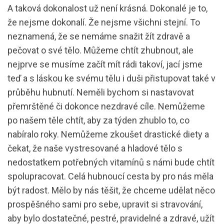
A taková dokonalost už není krásná. Dokonalé je to,
že nejsme dokonalí. Že nejsme všichni stejní. To
neznamená, že se nemáme snažit žít zdravě a
pečovat o své tělo. Můžeme chtít zhubnout, ale
nejprve se musíme začít mít rádi takoví, jací jsme
teď a s láskou ke svému tělu i duši přistupovat také v
průběhu hubnutí. Neměli bychom si nastavovat
přemrštěné či dokonce nezdravé cíle. Nemůžeme
po našem těle chtít, aby za týden zhublo to, co
nabíralo roky. Nemůžeme zkoušet drastické diety a
čekat, že naše vystresované a hladové tělo s
nedostatkem potřebných vitamínů s námi bude chtít
spolupracovat. Celá hubnoucí cesta by pro nás měla
být radost. Mělo by nás těšit, že chceme udělat něco
prospěšného sami pro sebe, upravit si stravování,
aby bylo dostatečné, pestré, pravidelné a zdravé, užít