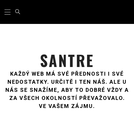
Primary
Skip
Menu
to
content
SANTRE
KAŽDÝ WEB MÁ SVÉ PŘEDNOSTI I SVÉ
NEDOSTATKY. URČITĚ I TEN NÁŠ. ALE U
NÁS SE SNAŽÍME, ABY TO DOBRÉ VŽDY A
ZA VŠECH OKOLNOSTÍ PŘEVAŽOVALO.
VE VAŠEM ZÁJMU.