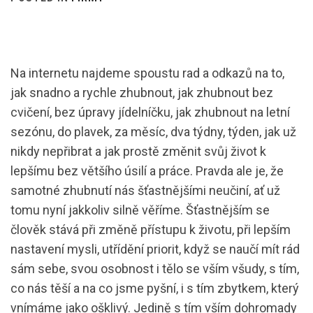
Na internetu najdeme spoustu rad a odkazů na to,
jak snadno a rychle zhubnout, jak zhubnout bez
cvičení, bez úpravy jídelníčku, jak zhubnout na letní
sezónu, do plavek, za měsíc, dva týdny, týden, jak už
nikdy nepřibrat a jak prostě změnit svůj život k
lepšímu bez většího úsilí a práce. Pravda ale je, že
samotné zhubnutí nás šťastnějšími neučiní, ať už
tomu nyní jakkoliv silně věříme. Šťastnějším se
člověk stává při změně přístupu k životu, při lepším
nastavení mysli, utřídění priorit, když se naučí mít rád
sám sebe, svou osobnost i tělo se vším všudy, s tím,
co nás těší a na co jsme pyšní, i s tím zbytkem, který
vnímáme jako ošklivý. Jedině s tím vším dohromady