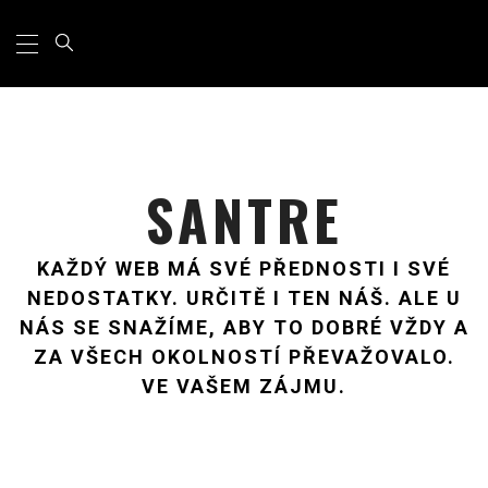
Primary
Skip
Menu
to
content
SANTRE
KAŽDÝ WEB MÁ SVÉ PŘEDNOSTI I SVÉ
NEDOSTATKY. URČITĚ I TEN NÁŠ. ALE U
NÁS SE SNAŽÍME, ABY TO DOBRÉ VŽDY A
ZA VŠECH OKOLNOSTÍ PŘEVAŽOVALO.
VE VAŠEM ZÁJMU.