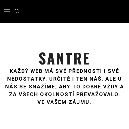
Primary
Skip
Menu
to
content
SANTRE
KAŽDÝ WEB MÁ SVÉ PŘEDNOSTI I SVÉ
NEDOSTATKY. URČITĚ I TEN NÁŠ. ALE U
NÁS SE SNAŽÍME, ABY TO DOBRÉ VŽDY A
ZA VŠECH OKOLNOSTÍ PŘEVAŽOVALO.
VE VAŠEM ZÁJMU.