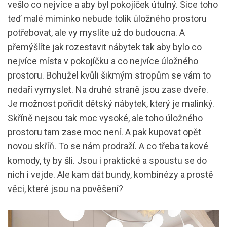
vešlo co nejvíce a aby byl pokojíček útulný. Sice toho
teď malé miminko nebude tolik úložného prostoru
potřebovat, ale vy myslíte už do budoucna. A
přemýšlíte jak rozestavit nábytek tak aby bylo co
nejvíce místa v pokojíčku a co nejvíce úložného
prostoru. Bohužel kvůli šikmým stropům se vám to
nedaří vymyslet. Na druhé straně jsou zase dveře.
Je možnost pořídit dětský nábytek, který je malinký.
Skříně nejsou tak moc vysoké, ale toho úložného
prostoru tam zase moc není. A pak kupovat opět
novou skříň. To se nám prodraží. A co třeba takové
komody, ty by šli. Jsou i praktické a spoustu se do
nich i vejde. Ale kam dát bundy, kombinézy a prostě
věci, které jsou na pověšení?