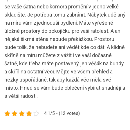
se vaše šatna nebo komora promění v jedno velké
skladiště. Je potřeba tomu zabránit. Nábytek udělaný
na míru vám zjednoduší bydlení. Máte vyřešené
úložné prostory do pokojíčku pro vaši ratolest. A ani
nějaká šikmá stěna nebude překážkou. Prostoru
bude tolik, že nebudete ani vědět kde co dát. A klidně
skříně na míru můžete z vážit i ve vaší dočasné
šatně, kde třeba máte postavený jen věšák na bundy
a skříň na ostatní věci. Mějte ve všem přehled a
hezky uspořádané, tak aby každá věc měla své
místo. Hned se vám bude oblečení vybírat snadněji a
s větší radostí.
4.1/5 - (12 votes)